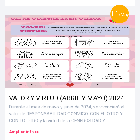
11
/May
VALOR Y VIRTUD (ABRIL Y MAYO) 2024
Durante el mes de mayo y junio de 2024, se vivenciará el
valor de RESPONSABILIDAD CONMIGO, CON EL OTRO Y
CON LO OTRO y la virtud de la GENEROSIDAD Y
Ampliar info >>