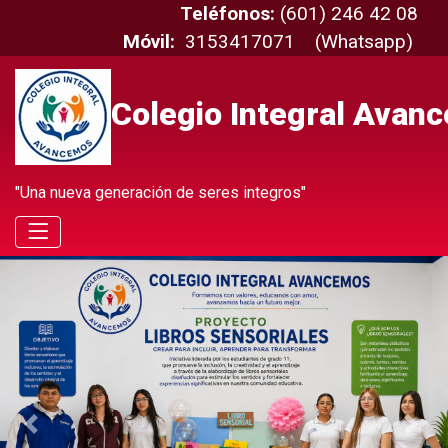
Teléfonos:
(601) 246 42 08
Móvil:
3153417071 (Whatsapp)
Colegio Integral Ava
"Una nueva generación de seres integros"
Previous
Next