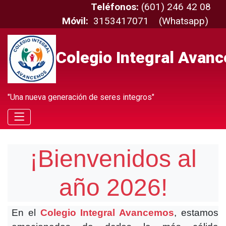
Teléfonos:
(601) 246 42 08
Móvil:
3153417071 (Whatsapp)
Colegio Integral Ava
"Una nueva generación de seres integros"
¡Bienvenidos al
año 2026!
En el
Colegio Integral Avancemos
, estamos